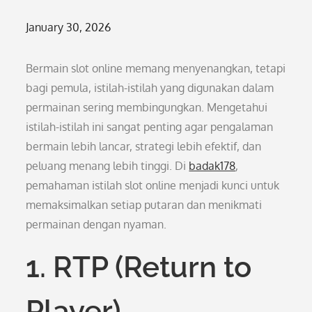
Posted
January 30, 2026
on
Bermain slot online memang menyenangkan, tetapi
bagi pemula, istilah-istilah yang digunakan dalam
permainan sering membingungkan. Mengetahui
istilah-istilah ini sangat penting agar pengalaman
bermain lebih lancar, strategi lebih efektif, dan
peluang menang lebih tinggi. Di
badak178
,
pemahaman istilah slot online menjadi kunci untuk
memaksimalkan setiap putaran dan menikmati
permainan dengan nyaman.
1. RTP (Return to
Player)