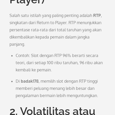
Salah satu istilah yang paling penting adalah
RTP
,
singkatan dari Return to Player. RTP menunjukkan
persentase rata-rata dari total taruhan yang akan
dikembalikan kepada pemain dalam jangka
panjang.
Contoh: Slot dengan RTP 96% berarti secara
teori, dari setiap 100 ribu taruhan, 96 ribu akan
kembali ke pemain.
Di
badak178
, memilih slot dengan RTP tinggi
memberi peluang menang lebih besar dan
pengalaman bermain lebih menguntungkan.
2. Volatilitas atau