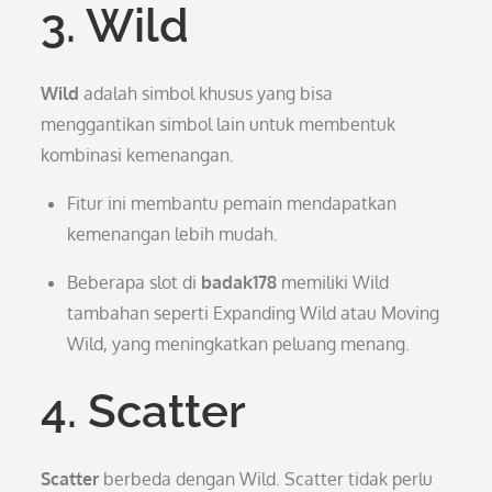
3. Wild
Wild
adalah simbol khusus yang bisa
menggantikan simbol lain untuk membentuk
kombinasi kemenangan.
Fitur ini membantu pemain mendapatkan
kemenangan lebih mudah.
Beberapa slot di
badak178
memiliki Wild
tambahan seperti Expanding Wild atau Moving
Wild, yang meningkatkan peluang menang.
4. Scatter
Scatter
berbeda dengan Wild. Scatter tidak perlu