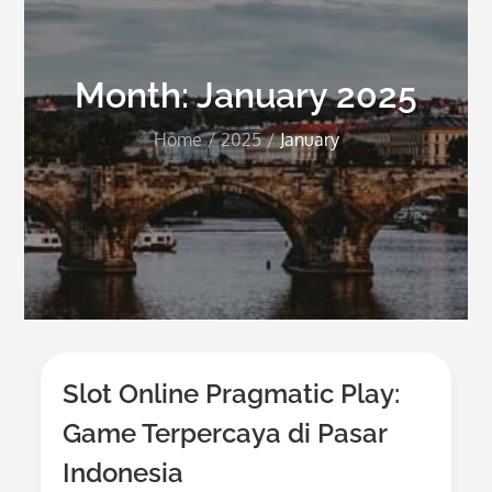
Month:
January 2025
Home
2025
January
Slot Online Pragmatic Play:
Game Terpercaya di Pasar
Indonesia