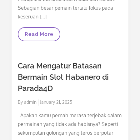
Sebagian besar pemain terlalu fokus pada
keseruan […]
Cara
Read More
Mengelola
Bankroll
Saat
Bermain
Slot
Cara Mengatur Batasan
Habanero
Di
Bermain Slot Habanero di
Slot
Online
Parada4D
Posted
By
admin
January 21, 2025
on
Apakah kamu pernah merasa terjebak dalam
permainan yang tidak ada habisnya? Seperti
sekumpulan gulungan yang terus berputar