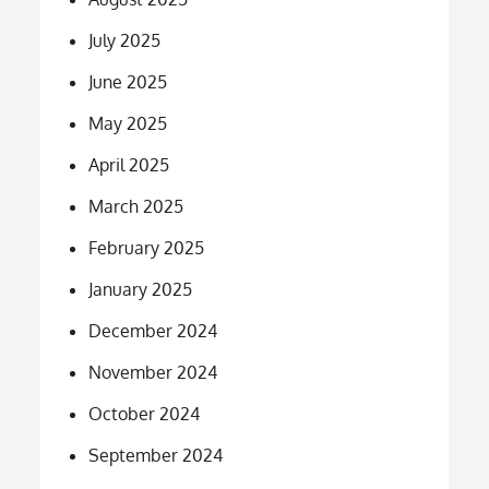
July 2025
June 2025
May 2025
April 2025
March 2025
February 2025
January 2025
December 2024
November 2024
October 2024
September 2024