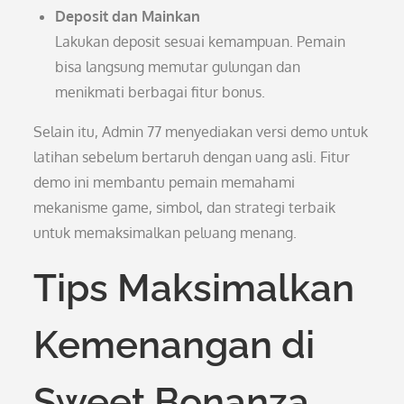
Deposit dan Mainkan
Lakukan deposit sesuai kemampuan. Pemain
bisa langsung memutar gulungan dan
menikmati berbagai fitur bonus.
Selain itu, Admin 77 menyediakan versi demo untuk
latihan sebelum bertaruh dengan uang asli. Fitur
demo ini membantu pemain memahami
mekanisme game, simbol, dan strategi terbaik
untuk memaksimalkan peluang menang.
Tips Maksimalkan
Kemenangan di
Sweet Bonanza