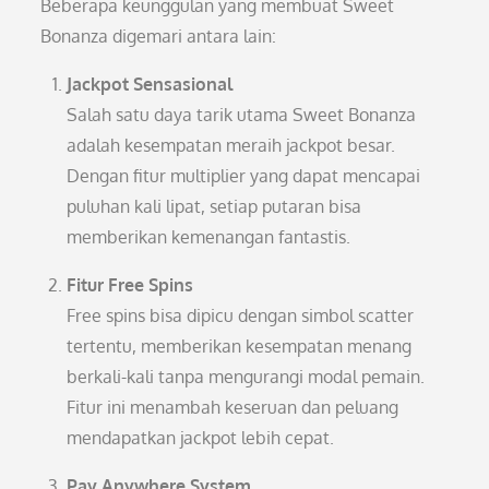
Beberapa keunggulan yang membuat Sweet
Bonanza digemari antara lain:
Jackpot Sensasional
Salah satu daya tarik utama Sweet Bonanza
adalah kesempatan meraih jackpot besar.
Dengan fitur multiplier yang dapat mencapai
puluhan kali lipat, setiap putaran bisa
memberikan kemenangan fantastis.
Fitur Free Spins
Free spins bisa dipicu dengan simbol scatter
tertentu, memberikan kesempatan menang
berkali-kali tanpa mengurangi modal pemain.
Fitur ini menambah keseruan dan peluang
mendapatkan jackpot lebih cepat.
Pay Anywhere System