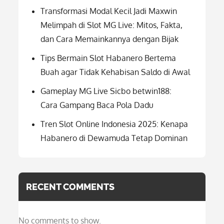
Transformasi Modal Kecil Jadi Maxwin
Melimpah di Slot MG Live: Mitos, Fakta,
dan Cara Memainkannya dengan Bijak
Tips Bermain Slot Habanero Bertema
Buah agar Tidak Kehabisan Saldo di Awal
Gameplay MG Live Sicbo betwin188:
Cara Gampang Baca Pola Dadu
Tren Slot Online Indonesia 2025: Kenapa
Habanero di Dewamuda Tetap Dominan
RECENT COMMENTS
No comments to show.