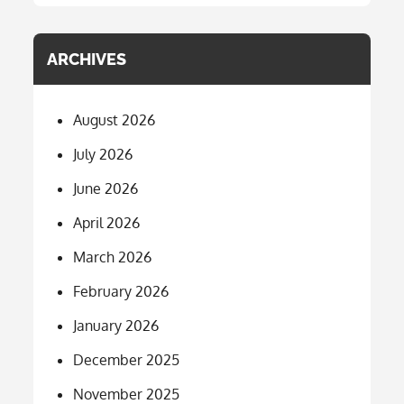
ARCHIVES
August 2026
July 2026
June 2026
April 2026
March 2026
February 2026
January 2026
December 2025
November 2025