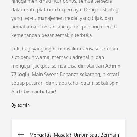
hingga menikmati fitur bonus, semua tersedia
dalam satu platform terpercaya. Dengan strategi
yang tepat, manajemen modal yang bijak, dan
pemahaman mekanisme game, peluang meraih
kemenangan besar semakin terbuka.
Jadi, bagi yang ingin merasakan sensasi bermain
slot penuh warna, memacu adrenalin, dan
mengejar jackpot, semua bisa dimulai dari
Admin
77 login
. Main Sweet Bonanza sekarang, nikmati
setiap putaran, dan siapa tahu, dalam sekali spin,
Anda bisa
auto tajir
!
By
admin
Post
Mengatasi Masalah Umum saat Bermain