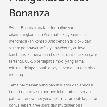
Bonanza
Sweet Bonanza adalah slot online yang
dikembangkan oleh Pragmatic Play. Game ini
menghadirkan konsep unik dengan grid 6×5 dan
sistem pembayaran “pay anywhere”, artinya
kombinasi kemenangan tidak harus mengikuti garis
tertentu. Cukup terdapat simbol yang sama
minimal delapan buah di layar, pemain sudah bisa
menang.
Tema permainan yang penuh warna dan animasi
buah-buahan serta permen ini membuat setiap
putaran terasa menyenangkan. Ditambah lagi, fitur
bonus seperti free spins dan multiplier bisa