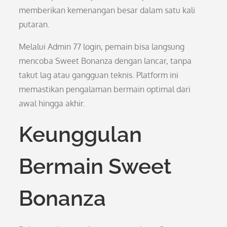
memberikan kemenangan besar dalam satu kali
putaran.
Melalui Admin 77 login, pemain bisa langsung
mencoba Sweet Bonanza dengan lancar, tanpa
takut lag atau gangguan teknis. Platform ini
memastikan pengalaman bermain optimal dari
awal hingga akhir.
Keunggulan
Bermain Sweet
Bonanza