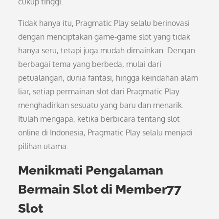
cukup tinggi.
Tidak hanya itu, Pragmatic Play selalu berinovasi
dengan menciptakan game-game slot yang tidak
hanya seru, tetapi juga mudah dimainkan. Dengan
berbagai tema yang berbeda, mulai dari
petualangan, dunia fantasi, hingga keindahan alam
liar, setiap permainan slot dari Pragmatic Play
menghadirkan sesuatu yang baru dan menarik.
Itulah mengapa, ketika berbicara tentang slot
online di Indonesia, Pragmatic Play selalu menjadi
pilihan utama.
Menikmati Pengalaman
Bermain Slot di Member77
Slot