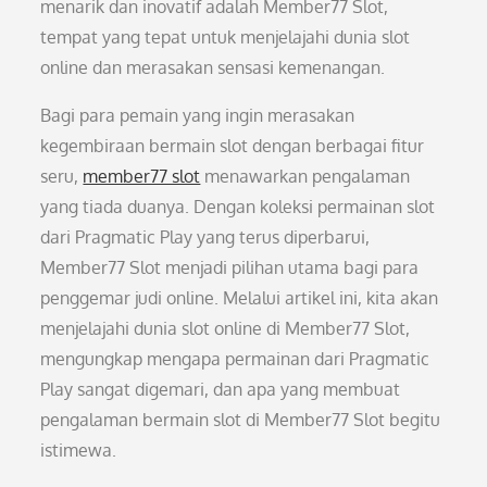
menarik dan inovatif adalah Member77 Slot,
tempat yang tepat untuk menjelajahi dunia slot
online dan merasakan sensasi kemenangan.
Bagi para pemain yang ingin merasakan
kegembiraan bermain slot dengan berbagai fitur
seru,
member77 slot
menawarkan pengalaman
yang tiada duanya. Dengan koleksi permainan slot
dari Pragmatic Play yang terus diperbarui,
Member77 Slot menjadi pilihan utama bagi para
penggemar judi online. Melalui artikel ini, kita akan
menjelajahi dunia slot online di Member77 Slot,
mengungkap mengapa permainan dari Pragmatic
Play sangat digemari, dan apa yang membuat
pengalaman bermain slot di Member77 Slot begitu
istimewa.