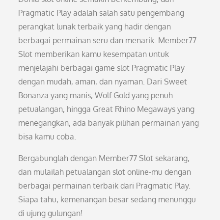
Pragmatic Play adalah salah satu pengembang
perangkat lunak terbaik yang hadir dengan
berbagai permainan seru dan menarik. Member77
Slot memberikan kamu kesempatan untuk
menjelajahi berbagai game slot Pragmatic Play
dengan mudah, aman, dan nyaman. Dari Sweet
Bonanza yang manis, Wolf Gold yang penuh
petualangan, hingga Great Rhino Megaways yang
menegangkan, ada banyak pilihan permainan yang
bisa kamu coba.
Bergabunglah dengan Member77 Slot sekarang,
dan mulailah petualangan slot online-mu dengan
berbagai permainan terbaik dari Pragmatic Play.
Siapa tahu, kemenangan besar sedang menunggu
di ujung gulungan!