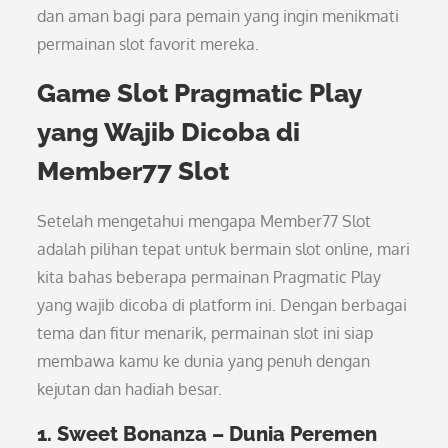
dan aman bagi para pemain yang ingin menikmati
permainan slot favorit mereka.
Game Slot Pragmatic Play
yang Wajib Dicoba di
Member77 Slot
Setelah mengetahui mengapa Member77 Slot
adalah pilihan tepat untuk bermain slot online, mari
kita bahas beberapa permainan Pragmatic Play
yang wajib dicoba di platform ini. Dengan berbagai
tema dan fitur menarik, permainan slot ini siap
membawa kamu ke dunia yang penuh dengan
kejutan dan hadiah besar.
1. Sweet Bonanza – Dunia Peremen