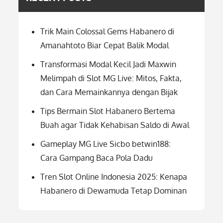
Trik Main Colossal Gems Habanero di
Amanahtoto Biar Cepat Balik Modal
Transformasi Modal Kecil Jadi Maxwin
Melimpah di Slot MG Live: Mitos, Fakta,
dan Cara Memainkannya dengan Bijak
Tips Bermain Slot Habanero Bertema
Buah agar Tidak Kehabisan Saldo di Awal
Gameplay MG Live Sicbo betwin188:
Cara Gampang Baca Pola Dadu
Tren Slot Online Indonesia 2025: Kenapa
Habanero di Dewamuda Tetap Dominan