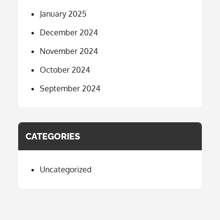
January 2025
December 2024
November 2024
October 2024
September 2024
CATEGORIES
Uncategorized