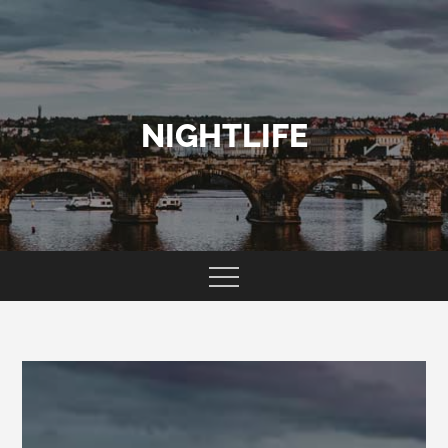
Skip
to
content
NIGHTLIFE