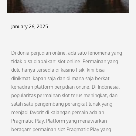
Posted
January 26, 2025
on
Di dunia perjudian online, ada satu fenomena yang
tidak bisa diabaikan: slot online. Permainan yang
dulu hanya tersedia di kasino fisik, kini bisa
dinikmati kapan saja dan di mana saja berkat
kehadiran platform perjudian online. Di Indonesia,
popularitas permainan slot terus meningkat, dan
salah satu pengembang perangkat lunak yang
menjadi favorit di kalangan pemain adalah
Pragmatic Play. Platform yang menawarkan
beragam permainan slot Pragmatic Play yang