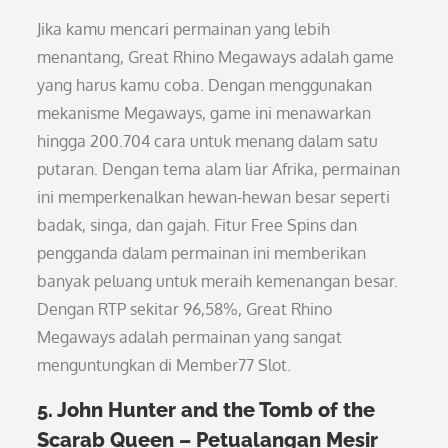
Jika kamu mencari permainan yang lebih
menantang, Great Rhino Megaways adalah game
yang harus kamu coba. Dengan menggunakan
mekanisme Megaways, game ini menawarkan
hingga 200.704 cara untuk menang dalam satu
putaran. Dengan tema alam liar Afrika, permainan
ini memperkenalkan hewan-hewan besar seperti
badak, singa, dan gajah. Fitur Free Spins dan
pengganda dalam permainan ini memberikan
banyak peluang untuk meraih kemenangan besar.
Dengan RTP sekitar 96,58%, Great Rhino
Megaways adalah permainan yang sangat
menguntungkan di Member77 Slot.
5. John Hunter and the Tomb of the
Scarab Queen – Petualangan Mesir