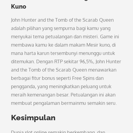
Kuno
John Hunter and the Tomb of the Scarab Queen
adalah pilihan yang sempurna bagi kamu yang
menyukai tema petualangan dan misteri. Game ini
membawa kamu ke dalam makam Mesir kuno, di
mana harta karun tersembunyi menunggu untuk
ditemukan. Dengan RTP sekitar 96,5%, John Hunter
and the Tomb of the Scarab Queen menawarkan
berbagai fitur bonus seperti Free Spins dan
pengganda, yang meningkatkan peluang untuk
meraih kemenangan besar. Petualangan ini akan
membuat pengalaman bermainmu semakin seru.
Kesimpulan
Dunia slot online semakin berkembang, dan