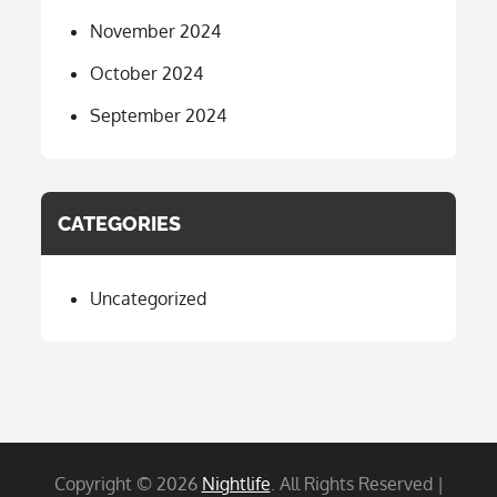
November 2024
October 2024
September 2024
CATEGORIES
Uncategorized
Copyright © 2026
Nightlife
. All Rights Reserved |