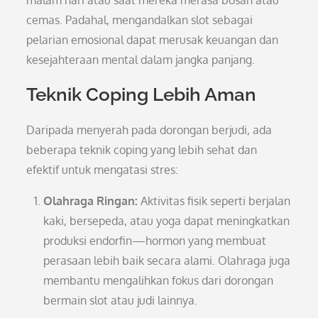
cemas. Padahal, mengandalkan slot sebagai
pelarian emosional dapat merusak keuangan dan
kesejahteraan mental dalam jangka panjang.
Teknik Coping Lebih Aman
Daripada menyerah pada dorongan berjudi, ada
beberapa teknik coping yang lebih sehat dan
efektif untuk mengatasi stres:
Olahraga Ringan:
Aktivitas fisik seperti berjalan
kaki, bersepeda, atau yoga dapat meningkatkan
produksi endorfin—hormon yang membuat
perasaan lebih baik secara alami. Olahraga juga
membantu mengalihkan fokus dari dorongan
bermain slot atau judi lainnya.