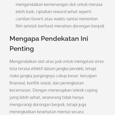
mengandalkan kemenangan slot untuk merasa
lebih baik, ciptakan reward sehat seperti
camilan favorit atau waktu santai menonton
film setelah berhasil menahan dorongan berjudi.
Mengapa Pendekatan Ini
Penting
Mengandalkan slot atau judi untuk mengatasi stres
bisa terasa efektif dalam jangka pendek, tetapi
risiko jangka panjangnya cukup besar: kerugian
finansial, konflik sosial, dan peningkatan
kecemasan. Dengan menerapkan teknik coping
yang lebih sehat, seseorang tidak hanya
mengurangi dorongan berjudi, tetapi juga
meningkatkan kesehatan mental secara