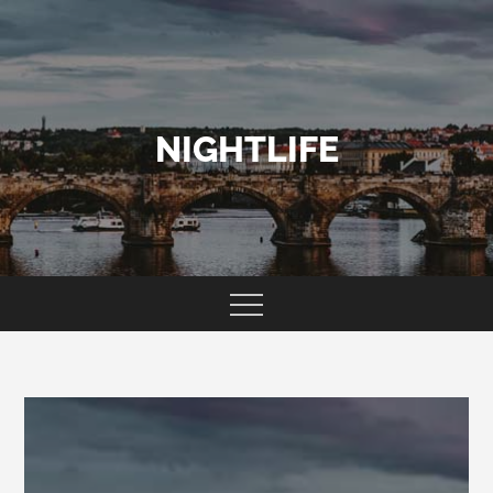
Skip
to
content
NIGHTLIFE