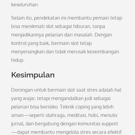
keseluruhan.
Selain itu, pendekatan ini membantu pemain tetap
bisa menikmati slot sebagai hiburan, tanpa
menjadikannya pelarian dari masalah. Dengan
kontrol yang baik, bermain slot tetap
menyenangkan dan tidak merusak keseimbangan
hidup.
Kesimpulan
Dorongan untuk bermain slot saat stres adalah hal
yang wajar, tetapi mengandalkan judi sebagai
pelarian bisa berisiko. Teknik coping yang lebih
aman—seperti olahraga, meditasi, hobi, menulis
jurnal, dan bergabung dengan komunitas support
—dapat membantu mengelola stres secara efektif.