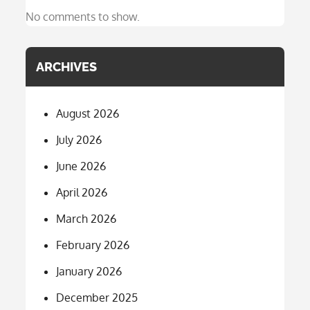
No comments to show.
ARCHIVES
August 2026
July 2026
June 2026
April 2026
March 2026
February 2026
January 2026
December 2025