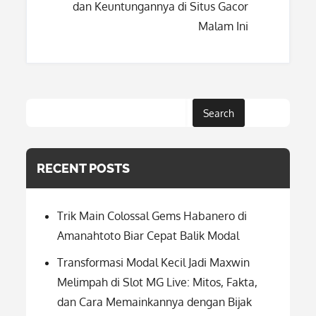
dan Keuntungannya di Situs Gacor
Malam Ini
Search
RECENT POSTS
Trik Main Colossal Gems Habanero di
Amanahtoto Biar Cepat Balik Modal
Transformasi Modal Kecil Jadi Maxwin
Melimpah di Slot MG Live: Mitos, Fakta,
dan Cara Memainkannya dengan Bijak