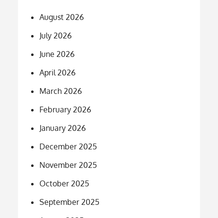
August 2026
July 2026
June 2026
April 2026
March 2026
February 2026
January 2026
December 2025
November 2025
October 2025
September 2025