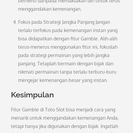
berhenti daripada memaksakan diri untuk terus
menggandakan kemenangan.
Fokus pada Strategi Jangka Panjang Jangan
terlalu terfokus pada kemenangan instan yang
bisa didapatkan dengan fitur Gamble. Alih-alih
terus-menerus menggunakan fitur ini, fokuslah
pada strategi permainan yang lebih jangka
panjang. Tetaplah bermain dengan bijak dan
nikmati permainan tanpa terlalu terburu-buru
mengejar kemenangan besar yang instan.
Kesimpulan
Fitur Gamble di Toto Slot bisa menjadi cara yang
menarik untuk menggandakan kemenangan Anda,
tetapi hanya jika digunakan dengan bijak. Ingatlah