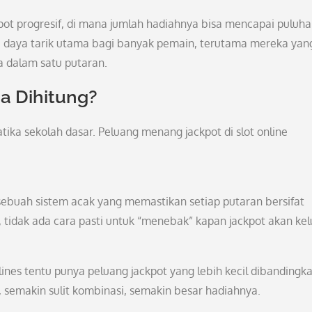
t progresif, di mana jumlah hadiahnya bisa mencapai puluh
adi daya tarik utama bagi banyak pemain, terutama mereka yan
 dalam satu putaran.
a Dihitung?
tika sekolah dasar. Peluang menang jackpot di slot online
uah sistem acak yang memastikan setiap putaran bersifat
, tidak ada cara pasti untuk “menebak” kapan jackpot akan kel
ines tentu punya peluang jackpot yang lebih kecil dibandingk
a, semakin sulit kombinasi, semakin besar hadiahnya.