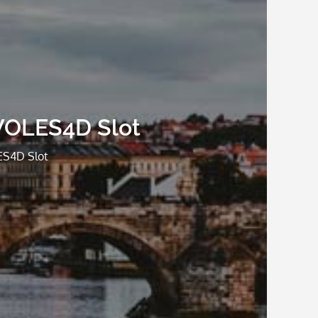
WOLES4D Slot
ES4D Slot