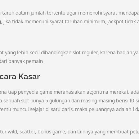
rtaruh dalam jumlah tertentu agar memenuhi syarat mendap
, jika tidak memenuhi syarat taruhan minimum, jackpot tidak 
ot yang lebih kecil dibandingkan slot reguler, karena hadiah y
dari banyak pemain.
cara Kasar
arena tiap penyedia game merahasiakan algoritma mereka), ada
a sebuah slot punya 5 gulungan dan masing-masing berisi 10 s
rtentu muncul sejajar di satu garis, maka peluangnya adalah 1 
fitur wild, scatter, bonus game, dan lainnya yang membuat pel