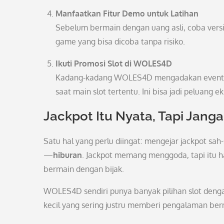
Manfaatkan Fitur Demo untuk Latihan
Sebelum bermain dengan uang asli, coba ver
game yang bisa dicoba tanpa risiko.
Ikuti Promosi Slot di WOLES4D
Kadang-kadang WOLES4D mengadakan event at
saat main slot tertentu. Ini bisa jadi peluang e
Jackpot Itu Nyata, Tapi Jang
Satu hal yang perlu diingat: mengejar jackpot sa
—
hiburan
. Jackpot memang menggoda, tapi itu h
bermain dengan bijak.
WOLES4D sendiri punya banyak pilihan slot denga
kecil yang sering justru memberi pengalaman ber