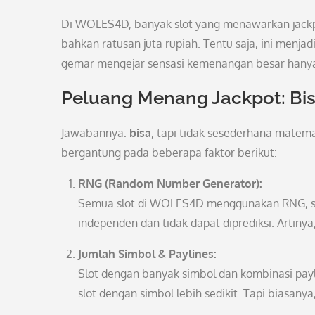
Di WOLES4D, banyak slot yang menawarkan jackpo
bahkan ratusan juta rupiah. Tentu saja, ini menj
gemar mengejar sensasi kemenangan besar hanya
Peluang Menang Jackpot: Bis
Jawabannya:
bisa
, tapi tidak sesederhana matema
bergantung pada beberapa faktor berikut:
RNG (Random Number Generator):
Semua slot di WOLES4D menggunakan RNG, seb
independen dan tidak dapat diprediksi. Artinya
Jumlah Simbol & Paylines:
Slot dengan banyak simbol dan kombinasi payl
slot dengan simbol lebih sedikit. Tapi biasany