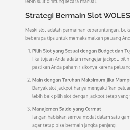
lebih sulit dihitung secara manual.
Strategi Bermain Slot WOLE
Meski slot adalah permainan keberuntungan, bukan
beberapa tips untuk memaksimalkan peluang And
Pilih Slot yang Sesuai dengan Budget dan Tu
Jika tujuan Anda adalah mengejar jackpot, pi
pastikan Anda paham risikonya karena peluang
Main dengan Taruhan Maksimum Jika Mamp
Banyak slot jackpot hanya mengaktifkan peluang
lebih baik pilih slot dengan jackpot tetap yan
Manajemen Saldo yang Cermat
Jangan habiskan semua modal dalam satu game
agar tetap bisa bermain jangka panjang.