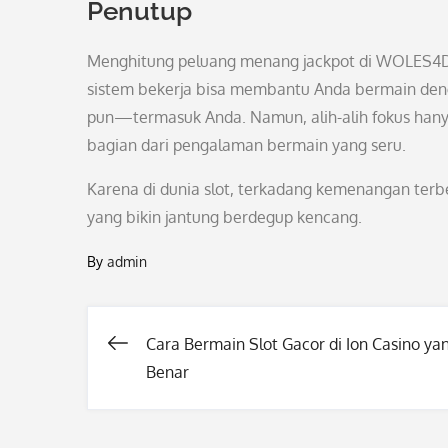
Penutup
Menghitung peluang menang jackpot di WOLES4
sistem bekerja bisa membantu Anda bermain dengan
pun—termasuk Anda. Namun, alih-alih fokus hanya
bagian dari pengalaman bermain yang seru.
Karena di dunia slot, terkadang kemenangan terb
yang bikin jantung berdegup kencang.
By
admin
Cara Bermain Slot Gacor di Ion Casino ya
Post
Benar
navigation