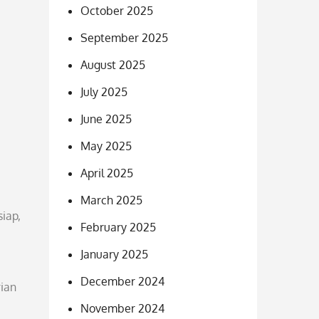
October 2025
September 2025
August 2025
July 2025
June 2025
May 2025
April 2025
March 2025
siap,
February 2025
January 2025
December 2024
ian
November 2024