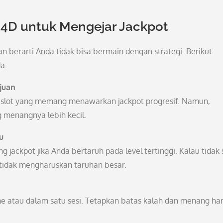
S4D untuk Mengejar Jackpot
 berarti Anda tidak bisa bermain dengan strategi. Berikut
a:
juan
lih slot yang memang menawarkan jackpot progresif. Namun,
 menangnya lebih kecil.
u
 jackpot jika Anda bertaruh pada level tertinggi. Kalau tidak 
g tidak mengharuskan taruhan besar.
 atau dalam satu sesi. Tetapkan batas kalah dan menang har