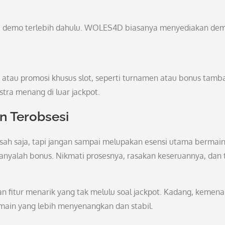
si demo terlebih dahulu. WOLES4D biasanya menyediakan de
au promosi khusus slot, seperti turnamen atau bonus tamb
kstra menang di luar jackpot.
an Terobsesi
h-sah saja, tapi jangan sampai melupakan esensi utama bermain
anyalah bonus. Nikmati prosesnya, rasakan keseruannya, dan 
n fitur menarik yang tak melulu soal jackpot. Kadang, kemen
main yang lebih menyenangkan dan stabil.