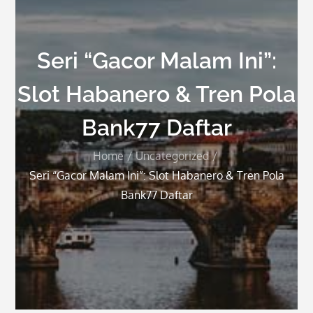
Seri “Gacor Malam Ini”:
Slot Habanero & Tren Pola
Bank77 Daftar
Home
Uncategorized
Seri “Gacor Malam Ini”: Slot Habanero & Tren Pola
Bank77 Daftar