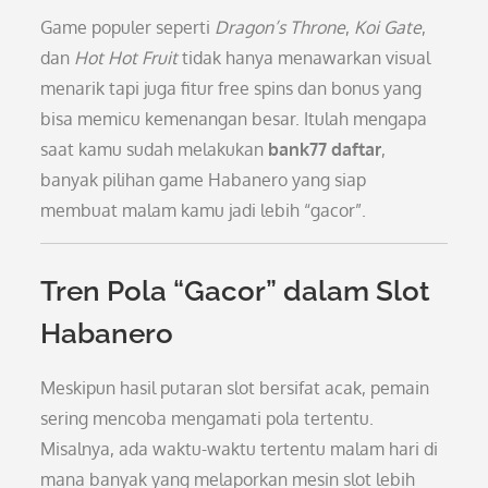
Game populer seperti
Dragon’s Throne
,
Koi Gate
,
dan
Hot Hot Fruit
tidak hanya menawarkan visual
menarik tapi juga fitur free spins dan bonus yang
bisa memicu kemenangan besar. Itulah mengapa
saat kamu sudah melakukan
bank77 daftar
,
banyak pilihan game Habanero yang siap
membuat malam kamu jadi lebih “gacor”.
Tren Pola “Gacor” dalam Slot
Habanero
Meskipun hasil putaran slot bersifat acak, pemain
sering mencoba mengamati pola tertentu.
Misalnya, ada waktu-waktu tertentu malam hari di
mana banyak yang melaporkan mesin slot lebih