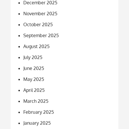
December 2025
November 2025
October 2025
September 2025
August 2025
July 2025
June 2025
May 2025
April 2025
March 2025
February 2025
January 2025