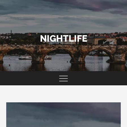
Skip
to
content
NIGHTLIFE