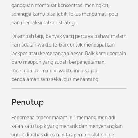
gangguan membuat konsentrasi meningkat,
sehingga kamu bisa lebih fokus mengamati pola
dan memaksimalkan strategi.
Ditambah lagi, banyak yang percaya bahwa malam
hari adalah waktu terbaik untuk mendapatkan
jackpot atau kemenangan besar. Baik kamu pemain
baru maupun yang sudah berpengalaman,
mencoba bermain di waktu ini bisa jadi
pengalaman seru sekaligus menantang.
Penutup
Fenomena “gacor malam ini” memang menjadi
salah satu topik yang menarik dan menyenangkan
untuk dibahas di komunitas pemain slot online.