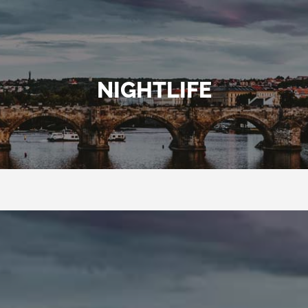
NIGHTLIFE