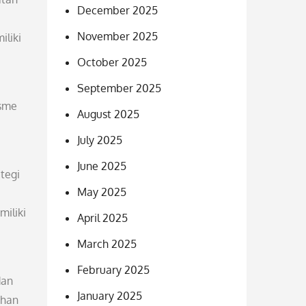
December 2025
November 2025
liki
October 2025
September 2025
isme
August 2025
i
July 2025
June 2025
tegi
May 2025
miliki
April 2025
March 2025
February 2025
dan
January 2025
uhan