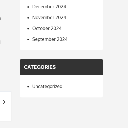
December 2024
November 2024
n
October 2024
September 2024
i
CATEGORIES
Uncategorized