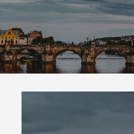
Skip
to
content