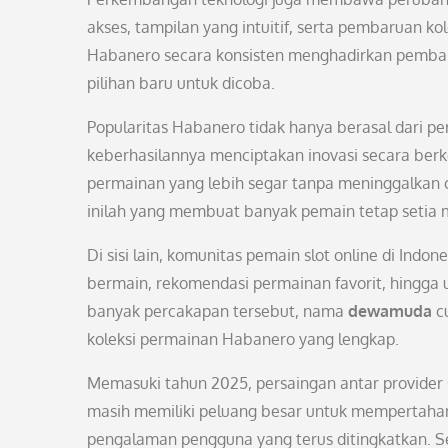
akses, tampilan yang intuitif, serta pembaruan k
Habanero secara konsisten menghadirkan pembar
pilihan baru untuk dicoba.
Popularitas Habanero tidak hanya berasal dari per
keberhasilannya menciptakan inovasi secara berk
permainan yang lebih segar tanpa meninggalkan 
inilah yang membuat banyak pemain tetap setia 
Di sisi lain, komunitas pemain slot online di Ind
bermain, rekomendasi permainan favorit, hingga u
banyak percakapan tersebut, nama
dewamuda
cu
koleksi permainan Habanero yang lengkap.
Memasuki tahun 2025, persaingan antar provider 
masih memiliki peluang besar untuk mempertahank
pengalaman pengguna yang terus ditingkatkan.