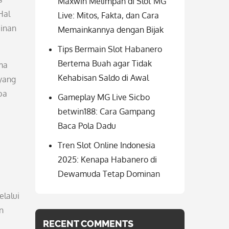
Maxwin Melimpah di Slot MG
Hal
Live: Mitos, Fakta, dan Cara
ainan
Memainkannya dengan Bijak
Tips Bermain Slot Habanero
Bertema Buah agar Tidak
ema
Kehabisan Saldo di Awal
 yang
ba
Gameplay MG Live Sicbo
betwin188: Cara Gampang
Baca Pola Dadu
Tren Slot Online Indonesia
2025: Kenapa Habanero di
Dewamuda Tetap Dominan
lalui
n
RECENT COMMENTS