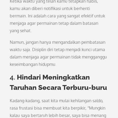
Ketika waktu yang telah kamu tetapkan habis,
kamu akan diberi notifikasi untuk berhenti
bermain. Ini adalah cara yang sangat efektif untuk
menjaga agar permainan tetap dalam batasan
yang sehat.
Namun, jangan hanya mengandalkan pembatasan
waktu saja. Disiplin diri tetap menjadi kunci utama
dalam menjaga agar permainan tidak mengganggu
keseimbangan hidupmu.
4.
Hindari Meningkatkan
Taruhan Secara Terburu-buru
Kadang-kadang, saat kita mulai kehilangan saldo,
rasa frustasi bisa membuat kita berpikir, “Mungkin
kalau saya bertaruh lebih besar, saya bisa menang