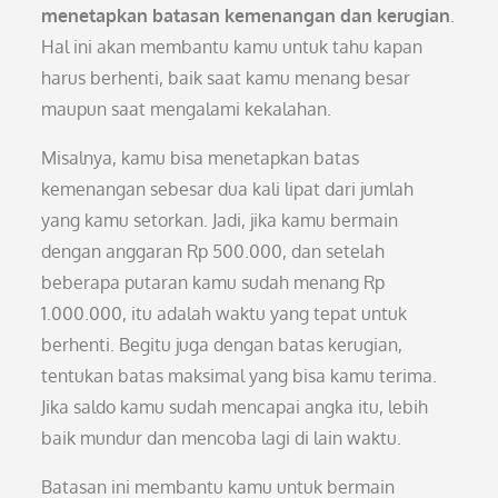
menetapkan batasan kemenangan dan kerugian
.
Hal ini akan membantu kamu untuk tahu kapan
harus berhenti, baik saat kamu menang besar
maupun saat mengalami kekalahan.
Misalnya, kamu bisa menetapkan batas
kemenangan sebesar dua kali lipat dari jumlah
yang kamu setorkan. Jadi, jika kamu bermain
dengan anggaran Rp 500.000, dan setelah
beberapa putaran kamu sudah menang Rp
1.000.000, itu adalah waktu yang tepat untuk
berhenti. Begitu juga dengan batas kerugian,
tentukan batas maksimal yang bisa kamu terima.
Jika saldo kamu sudah mencapai angka itu, lebih
baik mundur dan mencoba lagi di lain waktu.
Batasan ini membantu kamu untuk bermain