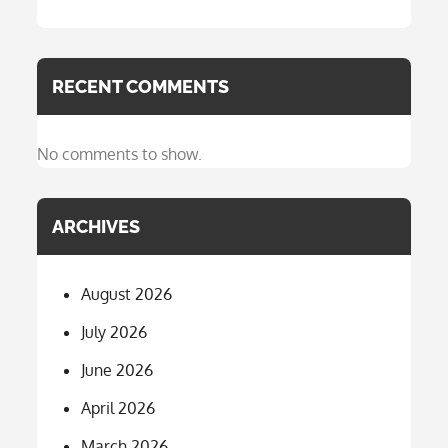
RECENT COMMENTS
No comments to show.
ARCHIVES
August 2026
July 2026
June 2026
April 2026
March 2026