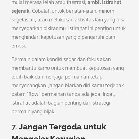
mulai merasa lelah atau frustrasi,
ambil istirahat
sejenak
. Cobalah untuk berjalan-jalan, minum
segelas air, atau melakukan aktivitas lain yang bisa
menyegarkan pikiranmu. Istirahat ini penting untuk
menghindari keputusan yang dipengaruhi oleh
emosi.
Bermain dalam kondisi segar dan fokus akan
membantu kamu untuk membuat keputusan yang
lebih baik dan menjaga permainan tetap
menyenangkan. Jangan biarkan diri kamu terjebak
dalam “flow” permainan tanpa ada jeda. Ingat,
istirahat adalah bagian penting dari strategi
bermain yang bijak.
7.
Jangan Tergoda untuk
Mengejar Kerugian