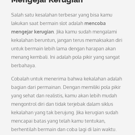
Salah satu kesalahan terbesar yang bisa kamu
lakukan saat bermain slot adalah
mencoba
mengejar kerugian
. Jika kamu sudah mengalami
kekalahan beruntun, jangan terus memaksakan diri
untuk bermain lebih lama dengan harapan akan
menang kembali. Ini adalah pola pikir yang sangat
berbahaya.
Cobalah untuk menerima bahwa kekalahan adalah
bagian dari permainan. Dengan memiliki pola pikir
yang sehat dan realistis, kamu akan lebih mudah
mengontrol diri dan tidak terjebak dalam siklus
kekalahan yang tak berujung. Jika kerugian sudah
mencapai batas yang telah kamu tentukan,
berhentilah bermain dan coba lagi di lain waktu.