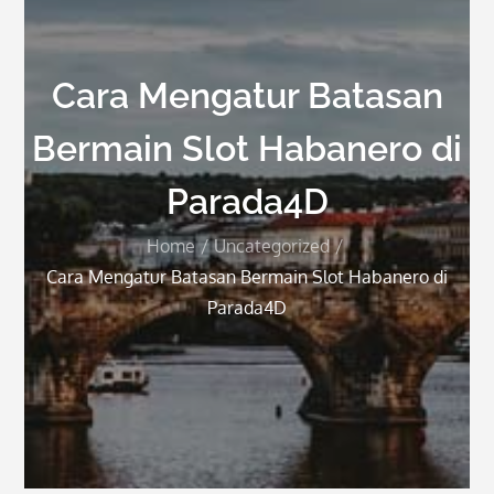
Cara Mengatur Batasan
Bermain Slot Habanero di
Parada4D
Home
Uncategorized
Cara Mengatur Batasan Bermain Slot Habanero di
Parada4D