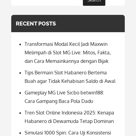
RECENT POSTS
Transformasi Modal Kecil Jadi Maxwin
Melimpah di Slot MG Live: Mitos, Fakta,
dan Cara Memainkannya dengan Bijak
Tips Bermain Slot Habanero Bertema
Buah agar Tidak Kehabisan Saldo di Awal
Gameplay MG Live Sicbo betwin188:
Cara Gampang Baca Pola Dadu
Tren Slot Online Indonesia 2025: Kenapa
Habanero di Dewamuda Tetap Dominan
Simulasi 1000 Spin: Cara Uji Konsistensi