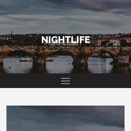
Skip
to
content
NIGHTLIFE