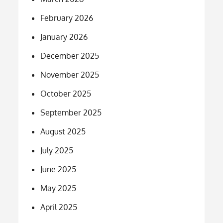
February 2026
January 2026
December 2025
November 2025
October 2025
September 2025
August 2025
July 2025
June 2025
May 2025
April 2025