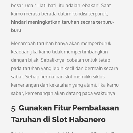
besar juga.” Hati-hati, itu adalah jebakan! Saat
kamu merasa berada dalam kondisi terpuruk,
hindari meningkatkan taruhan secara terburu-
buru
.
Menambah taruhan hanya akan memperburuk
keadaan jika kamu tidak mempertimbangkan
dengan bijak. Sebaliknya, cobalah untuk tetap
pada taruhan yang lebih kecil dan bermain secara
sabar. Setiap permainan slot memiliki siklus
kemenangan dan kekalahan yang alami. Jika kamu
sabar, kemenangan akan datang pada waktunya.
5.
Gunakan Fitur Pembatasan
Taruhan di Slot Habanero