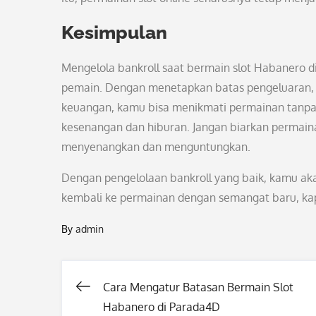
Kesimpulan
Mengelola bankroll saat bermain slot Habanero di 
pemain. Dengan menetapkan batas pengeluaran, me
keuangan, kamu bisa menikmati permainan tanpa
kesenangan dan hiburan. Jangan biarkan permain
menyenangkan dan menguntungkan.
Dengan pengelolaan bankroll yang baik, kamu aka
kembali ke permainan dengan semangat baru, kap
By
admin
Cara Mengatur Batasan Bermain Slot
Post
Habanero di Parada4D