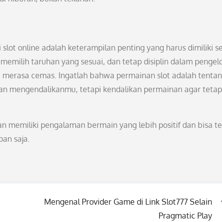
slot online adalah keterampilan penting yang harus dimiliki s
milih taruhan yang sesuai, dan tetap disiplin dalam pengel
 merasa cemas. Ingatlah bahwa permainan slot adalah tenta
an mengendalikanmu, tetapi kendalikan permainan agar tetap
n memiliki pengalaman bermain yang lebih positif dan bisa te
an saja.
Mengenal Provider Game di Link Slot777 Selain
Pragmatic Play