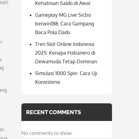
mati
Kehabisan Saldo di Awal
Gameplay MG Live Sicbo
betwin188: Cara Gampang
Baca Pola Dadu
i
Tren Slot Online Indonesia
2025: Kenapa Habanero di
,
Dewamuda Tetap Dominan
ng
Simulasi 1000 Spin: Cara Uji
Konsistensi
ang
RECENT COMMENTS
an
No comments to show.
erus