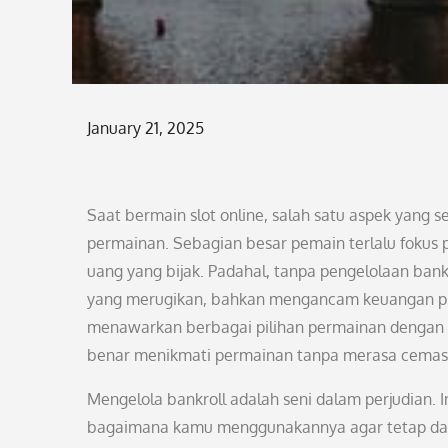
Posted
January 21, 2025
on
Saat bermain slot online, salah satu aspek yang 
permainan. Sebagian besar pemain terlalu fokus
uang yang bijak. Padahal, tanpa pengelolaan bank
yang merugikan, bahkan mengancam keuangan prib
menawarkan berbagai pilihan permainan dengan g
benar menikmati permainan tanpa merasa cemas, 
Mengelola bankroll adalah seni dalam perjudian.
bagaimana kamu menggunakannya agar tetap dal