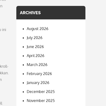
an
ARCHIVES
August 2026
 ini
July 2026
June 2026
April 2026
March 2026
roll-
kkan.
February 2026
m
January 2026
December 2025
November 2025
ll