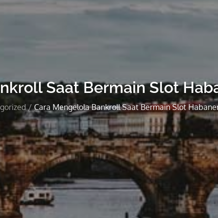
kroll Saat Bermain Slot Haba
gorized
Cara Mengelola Bankroll Saat Bermain Slot Habanero