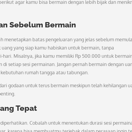
 berikut agar kamu bisa bermain dengan lebih bijak dan menik
ran Sebelum Bermain
ah menetapkan batas pengeluaran yang jelas sebelum memula
 uang yang siap kamu habiskan untuk bermain, tanpa
-hari. Misalnya, jika kamu memiliki Rp 500.000 untuk bermain
 di setiap sesi permainan. Jangan pernah bermain dengan ua
ti kebutuhan rumah tangga atau tabungan.
dari godaan untuk terus bermain meskipun telah kehilangan u
enting.
yang Tepat
 diperhatikan. Cobalah untuk menentukan durasi sesi permain
ayar, karena bisa membuatmu terjebak dalam perasaan ingin t