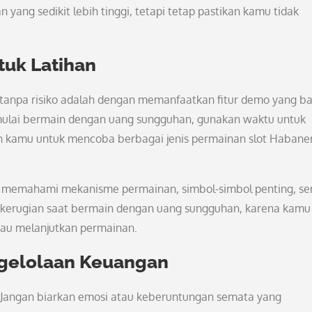
 yang sedikit lebih tinggi, tetapi tetap pastikan kamu tidak
tuk Latihan
l tanpa risiko adalah dengan memanfaatkan fitur demo yang b
mu mulai bermain dengan uang sungguhan, gunakan waktu untuk
n kamu untuk mencoba berbagai jenis permainan slot Habane
ih memahami mekanisme permainan, simbol-simbol penting, se
an kerugian saat bermain dengan uang sungguhan, karena kamu
atau melanjutkan permainan.
engelolaan Keuangan
l. Jangan biarkan emosi atau keberuntungan semata yang