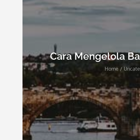
Cara Mengelola Ban
Home
Uncate