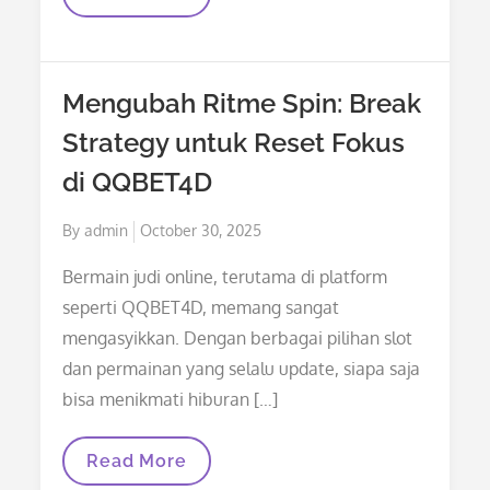
Hari
Ini:
Claim
Energi
Positif
Mengubah Ritme Spin: Break
Sebelum
Mulai
Strategy untuk Reset Fokus
Spin
Di
di QQBET4D
VW108
Posted
By
admin
October 30, 2025
on
Bermain judi online, terutama di platform
seperti QQBET4D, memang sangat
mengasyikkan. Dengan berbagai pilihan slot
dan permainan yang selalu update, siapa saja
bisa menikmati hiburan […]
Mengubah
Read More
Ritme