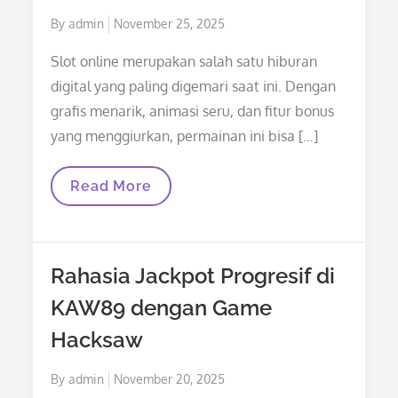
Posted
By
admin
November 25, 2025
on
Slot online merupakan salah satu hiburan
digital yang paling digemari saat ini. Dengan
grafis menarik, animasi seru, dan fitur bonus
yang menggiurkan, permainan ini bisa […]
Cara
Read More
Membuat
Jadwal
Bermain
Slot
Yang
Rahasia Jackpot Progresif di
Sehat
Dan
KAW89 dengan Game
Bertanggungjawab
Hacksaw
Posted
By
admin
November 20, 2025