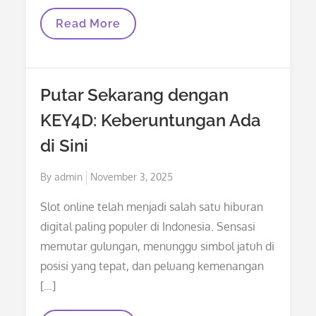
Menang
Read More
Kecil
Tapi
Sering:
Strategi
Hedge
Putar Sekarang dengan
Di
Salju88
KEY4D: Keberuntungan Ada
Slot
di Sini
Posted
By
admin
November 3, 2025
on
Slot online telah menjadi salah satu hiburan
digital paling populer di Indonesia. Sensasi
memutar gulungan, menunggu simbol jatuh di
posisi yang tepat, dan peluang kemenangan
[…]