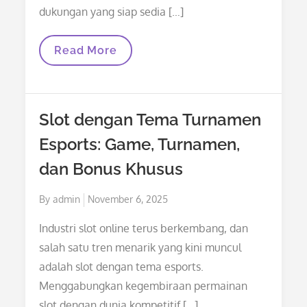
dukungan yang siap sedia […]
Customer
Read More
Service
24
Jam
Siap
Bantu
Slot dengan Tema Turnamen
Anda
Main
Esports: Game, Turnamen,
Mahjongways
Slot
dan Bonus Khusus
Posted
By
admin
November 6, 2025
on
Industri slot online terus berkembang, dan
salah satu tren menarik yang kini muncul
adalah slot dengan tema esports.
Menggabungkan kegembiraan permainan
slot dengan dunia kompetitif […]