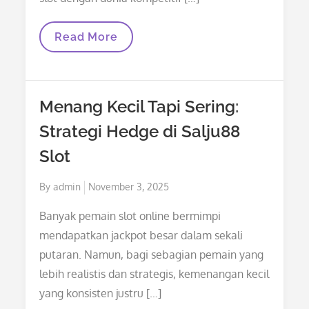
Slot
Read More
Dengan
Tema
Turnamen
Esports:
Game,
Menang Kecil Tapi Sering:
Turnamen,
Dan
Strategi Hedge di Salju88
Bonus
Khusus
Slot
Posted
By
admin
November 3, 2025
on
Banyak pemain slot online bermimpi
mendapatkan jackpot besar dalam sekali
putaran. Namun, bagi sebagian pemain yang
lebih realistis dan strategis, kemenangan kecil
yang konsisten justru […]