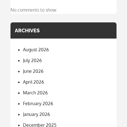
No comments to show.
ARCHIVES
August 2026
July 2026
June 2026
April 2026
March 2026
February 2026
January 2026
December 2025